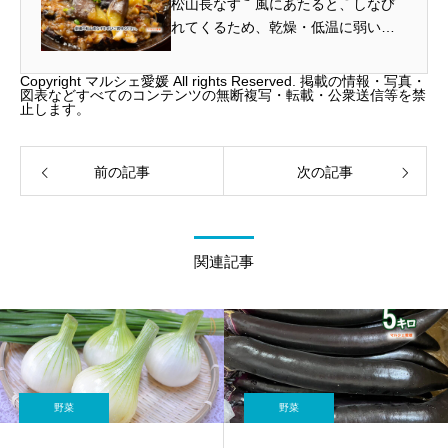
松山長なす 風にあたると、しなび
漬物 保存方法
れてくるため、乾燥・低温に弱い特
性があります。 冷蔵庫に保管すると
きは、冷気にあたらないよう、ビニ
Copyright マルシェ愛媛 All rights Reserved. 掲載の情報・写真・
図表などすべてのコンテンツの無断複写・転載・公衆送信等を禁
ール袋の口を締めてください。2、3
止します。
日もちます。
前の記事
次の記事
関連記事
野菜
野菜