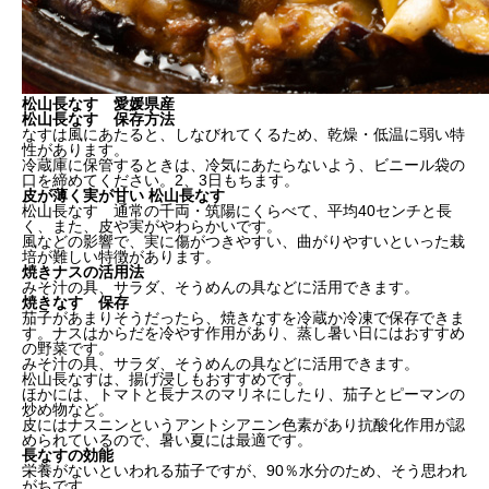
松山長なす 愛媛県産
松山長なす 保存方法
なすは風にあたると、しなびれてくるため、乾燥・低温に弱い特
性があります。
冷蔵庫に保管するときは、冷気にあたらないよう、ビニール袋の
口を締めてください。2、3日もちます。
皮が薄く実が甘い 松山長なす
松山長なす 通常の千両・筑陽にくらべて、平均40センチと長
く、また、皮や実がやわらかいです。
風などの影響で、実に傷がつきやすい、曲がりやすいといった栽
培が難しい特徴があります。
焼きナスの活用法
みそ汁の具、サラダ、そうめんの具などに活用できます。
焼きなす 保存
茄子があまりそうだったら、焼きなすを冷蔵か冷凍で保存できま
す。ナスはからだを冷やす作用があり、蒸し暑い日にはおすすめ
の野菜です。
みそ汁の具、サラダ、そうめんの具などに活用できます。
松山長なすは、揚げ浸しもおすすめです。
ほかには、トマトと長ナスのマリネにしたり、茄子とピーマンの
炒め物など。
皮にはナスニンというアントシアニン色素があり抗酸化作用が認
められているので、暑い夏には最適です。
長なすの効能
栄養がないといわれる茄子ですが、90％水分のため、そう思われ
がちです。