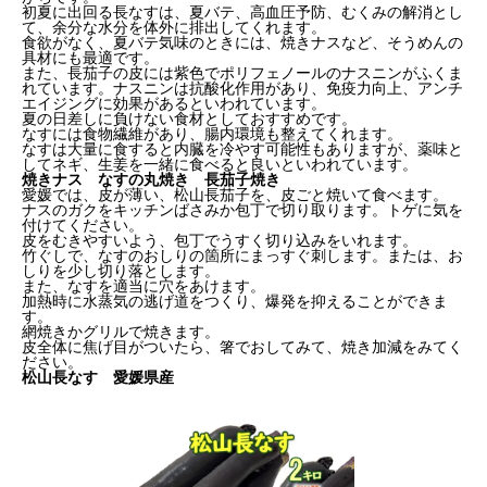
初夏に出回る長なすは、夏バテ、高血圧予防、むくみの解消とし
て、余分な水分を体外に排出してくれます。
食欲がなく、夏バテ気味のときには、焼きナスなど、そうめんの
具材にも最適です。
また、長茄子の皮には紫色でポリフェノールのナスニンがふくま
れています。ナスニンは抗酸化作用があり、免疫力向上、アンチ
エイジングに効果があるといわれています。
夏の日差しに負けない食材としておすすめです。
なすには食物繊維があり、腸内環境も整えてくれます。
なすは大量に食すると内臓を冷やす可能性もありますが、薬味と
してネギ、生姜を一緒に食べると良いといわれています。
焼きナス なすの丸焼き 長茄子焼き
愛媛では、皮が薄い、松山長茄子を、皮ごと焼いて食べます。
ナスのガクをキッチンばさみか包丁で切り取ります。トゲに気を
付けてください。
皮をむきやすいよう、包丁でうすく切り込みをいれます。
竹ぐしで、なすのおしりの箇所にまっすぐ刺します。または、お
しりを少し切り落とします。
また、なすを適当に穴をあけます。
加熱時に水蒸気の逃げ道をつくり、爆発を抑えることができま
す。
網焼きかグリルで焼きます。
皮全体に焦げ目がついたら、箸でおしてみて、焼き加減をみてく
ださい。
松山長なす 愛媛県産