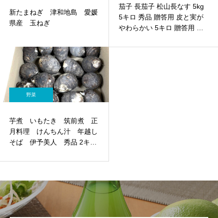
茄子 長茄子 松山長なす 5kg
新たまねぎ 津和地島 愛媛
5キロ 秀品 贈答用 皮と実が
県産 玉ねぎ
やわらかい 5キロ 贈答用 愛
媛 冷蔵 一部地域 送料無料
野菜
芋煮 いもたき 筑前煮 正
月料理 けんちん汁 年越し
そば 伊予美人 秀品 2キ
ロ 贈答用