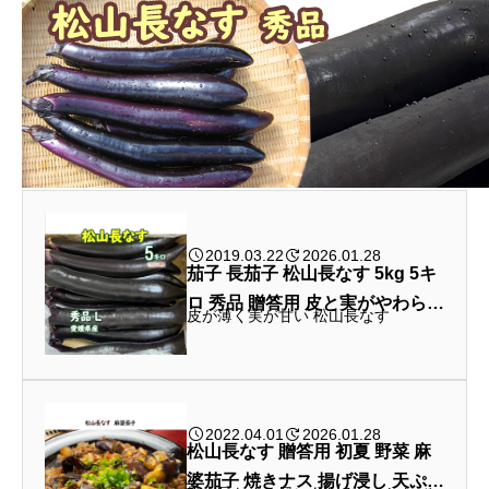
2019.03.22
2026.01.28
茄子 長茄子 松山長なす 5kg 5キ
ロ 秀品 贈答用 皮と実がやわらか
皮が薄く実が甘い 松山長なす
い 5キロ 贈答用 愛媛 冷蔵 一部
地域 送料無料
2022.04.01
2026.01.28
松山長なす 贈答用 初夏 野菜 麻
婆茄子 焼きナス 揚げ浸し 天ぷら