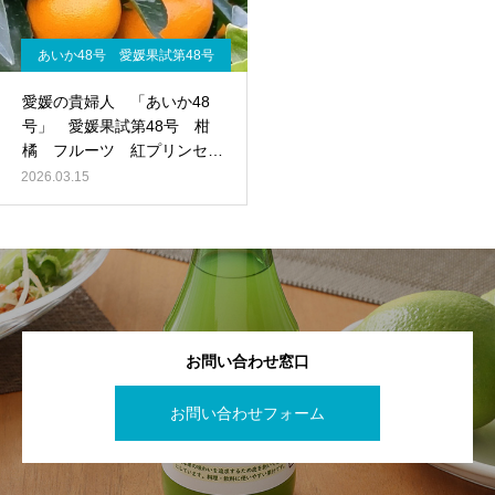
あいか48号 愛媛果試第48号
愛媛の貴婦人 「あいか48
号」 愛媛果試第48号 柑
橘 フルーツ 紅プリンセス
と同品種
2026.03.15
お問い合わせ窓口
お問い合わせフォーム