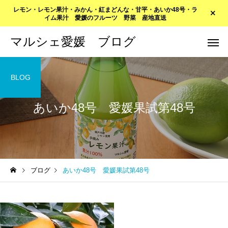
レモン・レモン果汁・みかん・紅まどんな・甘平・あいか48号・ラ
イム果汁 愛媛のフルーツ 野菜 産地直送
マルシェ愛媛 ブログ
BLOG
あいか48号 愛媛果試第48号
ブログ
あいか48号 愛媛果試第48号