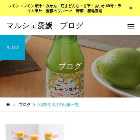
レモン・レモン果汁・みかん・紅まどんな・甘平・あいか48号・ラ
イム果汁 愛媛のフルーツ 野菜 産地直送
マルシェ愛媛 ブログ
BLOG
ブログ
ブログ
2022年 1月の記事一覧