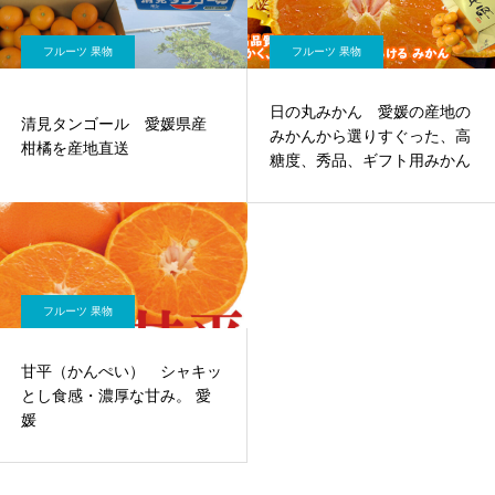
フルーツ 果物
フルーツ 果物
日の丸みかん 愛媛の産地の
清見タンゴール 愛媛県産
みかんから選りすぐった、高
柑橘を産地直送
糖度、秀品、ギフト用みかん
フルーツ 果物
甘平（かんぺい） シャキッ
とし食感・濃厚な甘み。 愛
媛