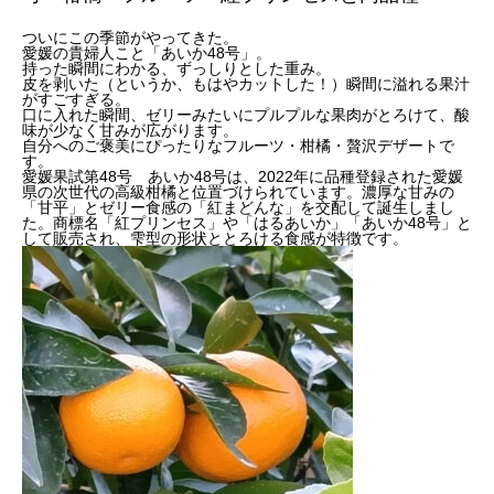
ついにこの季節がやってきた。
愛媛の貴婦人こと「あいか48号」。
持った瞬間にわかる、ずっしりとした重み。
皮を剥いた（というか、もはやカットした！）瞬間に溢れる果汁
がすごすぎる。
口に入れた瞬間、ゼリーみたいにプルプルな果肉がとろけて、酸
味が少なく甘みが広がります。
自分へのご褒美にぴったりなフルーツ・柑橘・贅沢デザートで
す。
愛媛果試第48号 あいか48号は、2022年に品種登録された愛媛
県の次世代の高級柑橘と位置づけられています。濃厚な甘みの
「甘平」とゼリー食感の「紅まどんな」を交配して誕生しまし
た。商標名「紅プリンセス」や「はるあいか」「あいか48号」と
して販売され、雫型の形状ととろける食感が特徴です。