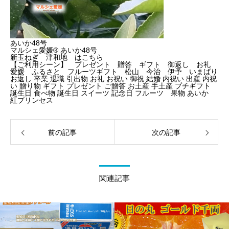
あいか48号
マルシェ愛媛® あいか48号
新玉ねぎ 津和地 はこちら
【ご利用シーン】 プレゼント 贈答 ギフト 御返し お礼
愛媛 ふるさと フルーツギフト 松山 今治 伊予 いまばり
お返し 卒業 退職 引出物 お礼 お祝い 御祝 結婚 内祝い 出産 内祝
い 贈り物 ギフト プレゼント ご贈答 お土産 手土産 プチギフト
誕生日 食べ物 誕生日 スイーツ 記念日 フルーツ 果物 あいか
紅プリンセス
前の記事
次の記事
関連記事