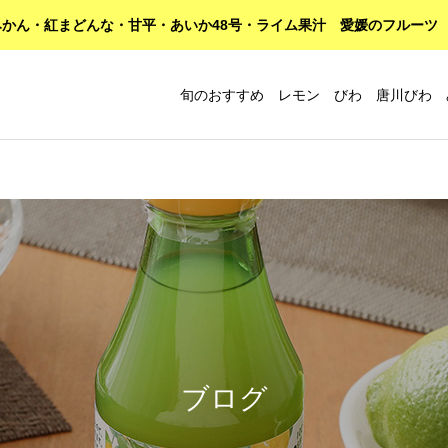
かん・紅まどんな・甘平・あいか48号・ライム果汁 愛媛のフルーツ
旬のおすすめ レモン びわ 唐川びわ 
ブログ