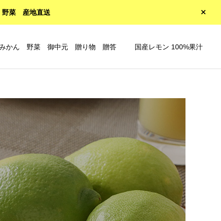
 野菜 産地直送
みかん 野菜 御中元 贈り物 贈答
国産レモン 100%果汁