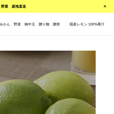
 野菜 産地直送
みかん 野菜 御中元 贈り物 贈答
国産レモン 100%果汁