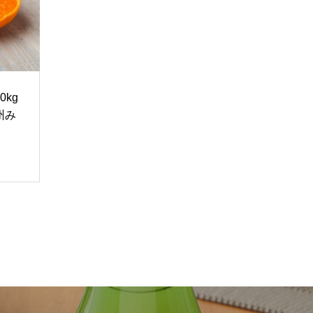
0kg
温州み