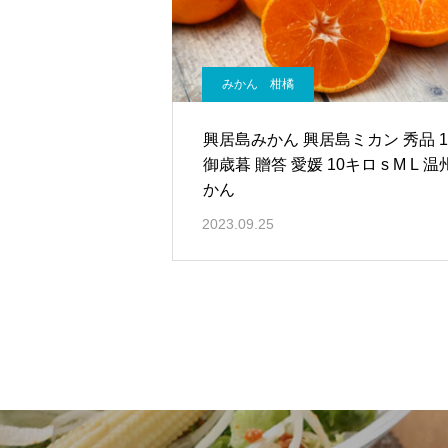
みかん 柑橘
興居島みかん 興居島ミカン 秀品 1
御歳暮 贈答 愛媛 10キロ s M L 
かん
2023.09.25