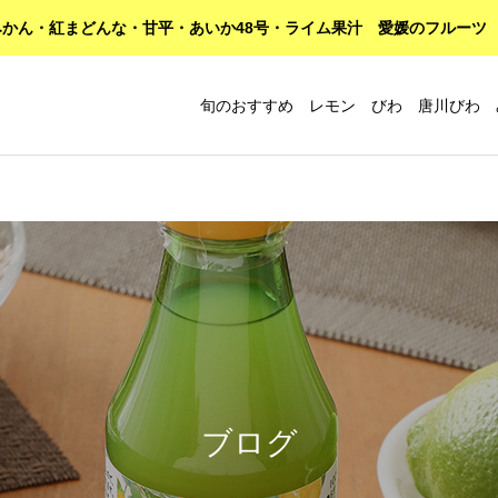
かん・紅まどんな・甘平・あいか48号・ライム果汁 愛媛のフルーツ
旬のおすすめ レモン びわ 唐川びわ 
ブログ