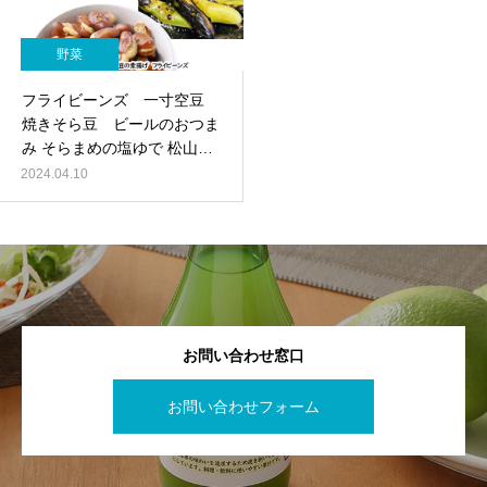
野菜
フライビーンズ 一寸空豆
焼きそら豆 ビールのおつま
み そらまめの塩ゆで 松山
野菜 そらまめ
2024.04.10
お問い合わせ窓口
お問い合わせフォーム