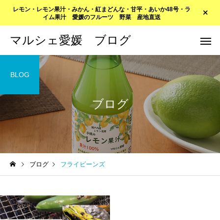
レモン・レモン果汁・みかん・紅まどんな・甘平・あいか48号・ラ
イム果汁 愛媛のフルーツ 野菜 産地直送
マルシェ愛媛 ブログ
BLOG
ブログ
ブログ
フライビーンズ