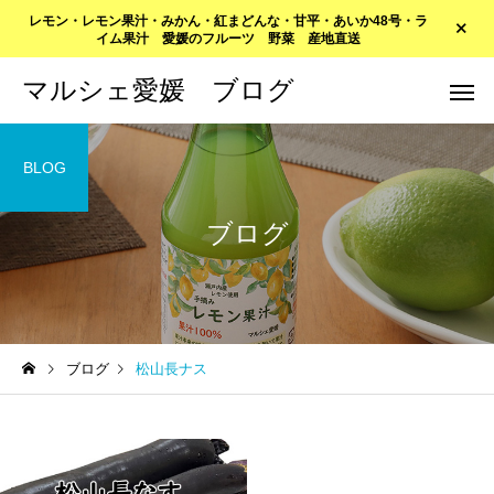
レモン・レモン果汁・みかん・紅まどんな・甘平・あいか48号・ラ
イム果汁 愛媛のフルーツ 野菜 産地直送
マルシェ愛媛 ブログ
BLOG
ブログ
ブログ
松山長ナス