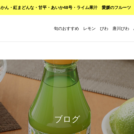
かん・紅まどんな・甘平・あいか48号・ライム果汁 愛媛のフルーツ
旬のおすすめ レモン びわ 唐川びわ 
ブログ