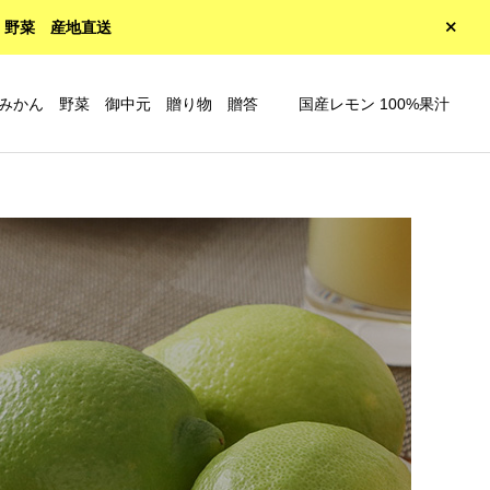
 野菜 産地直送
みかん 野菜 御中元 贈り物 贈答
国産レモン 100%果汁